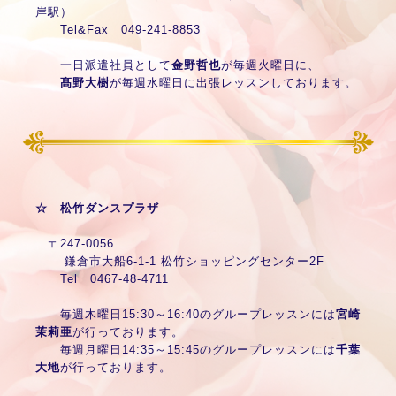
岸駅）
Tel&Fax 049-241-8853
一日派遣社員として
金野哲也
が毎週火曜日に、
髙野大樹
が毎週水曜日に出張レッスンしております。
☆ 松竹ダンスプラザ
〒247-0056
鎌倉市大船6-1-1 松竹ショッピングセンター2F
Tel 0467-48-4711
毎週木曜日15:30～16:40のグループレッスンには
宮崎
茉莉亜
が行っております。
毎週月曜日14:35～15:45のグループレッスンには
千葉
大地
が行っております。