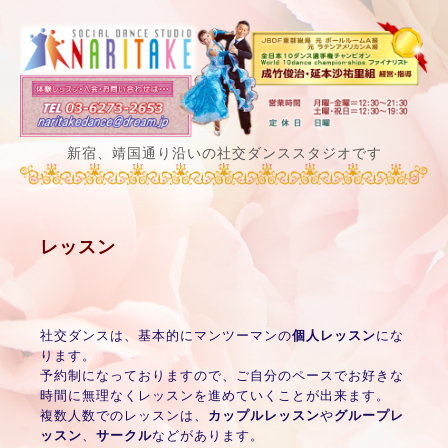
新宿、靖国通り沿いの社交ダンススタジオです
レッスン
社交ダンスは、基本的にマンツーマンの
個人レッスン
にな
ります。
予約制になっておりますので、ご自分のペースでお好きな
時間に無理なくレッスンを進めていくことが出来ます。
複数人数でのレッスンは、
カップルレッスン
や
グループレ
ッスン
、
サークル
などがあります。