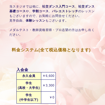
当スタジオでは他に、
社交ダンス入門コース
、
社交ダンス
基礎コース
や、
学割コース
、
バレエストレッチ
のレッスン
もございますので、お気軽にお問合せください。
見学自由、
体験レッスン
もございます。
メダルテスト・教師資格習得・プロ志望の方はお申し出く
ださい。
料金システム(全て税込価格となります)
入会金
永久会員
￥6,600
学生
￥3,300
(高校・大学生)
学生
￥0
(中学生以下)