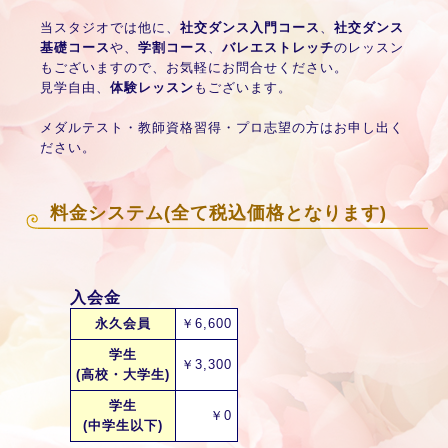
当スタジオでは他に、
社交ダンス入門コース
、
社交ダンス
基礎コース
や、
学割コース
、
バレエストレッチ
のレッスン
もございますので、お気軽にお問合せください。
見学自由、
体験レッスン
もございます。
メダルテスト・教師資格習得・プロ志望の方はお申し出く
ださい。
料金システム(全て税込価格となります)
入会金
永久会員
￥6,600
学生
￥3,300
(高校・大学生)
学生
￥0
(中学生以下)