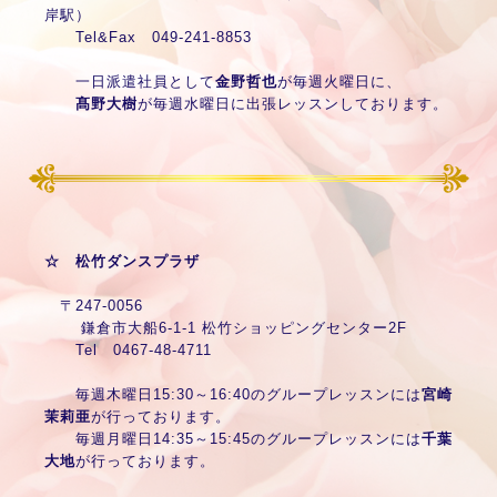
岸駅）
Tel&Fax 049-241-8853
一日派遣社員として
金野哲也
が毎週火曜日に、
髙野大樹
が毎週水曜日に出張レッスンしております。
☆ 松竹ダンスプラザ
〒247-0056
鎌倉市大船6-1-1 松竹ショッピングセンター2F
Tel 0467-48-4711
毎週木曜日15:30～16:40のグループレッスンには
宮崎
茉莉亜
が行っております。
毎週月曜日14:35～15:45のグループレッスンには
千葉
大地
が行っております。