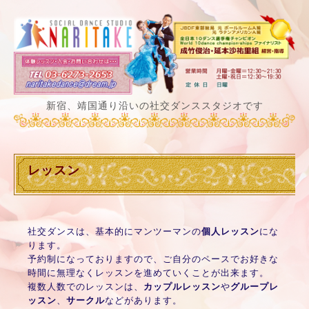
新宿、靖国通り沿いの社交ダンススタジオです
レッスン
社交ダンスは、基本的にマンツーマンの
個人レッスン
にな
ります。
予約制になっておりますので、ご自分のペースでお好きな
時間に無理なくレッスンを進めていくことが出来ます。
複数人数でのレッスンは、
カップルレッスン
や
グループレ
ッスン
、
サークル
などがあります。