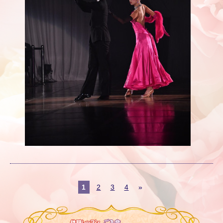
1
2
3
4
»