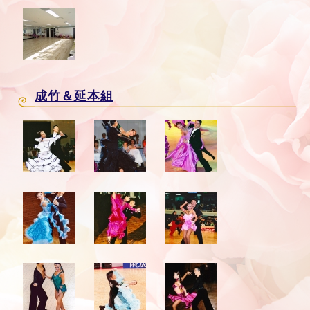
成竹＆延本組