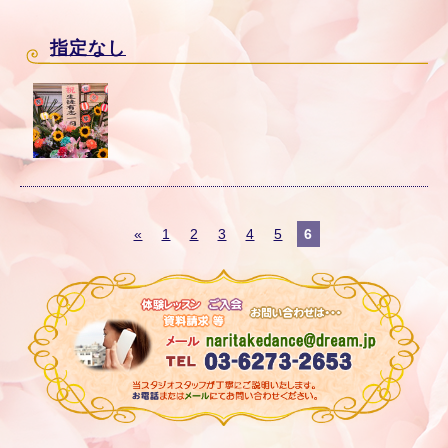
指定なし
«
1
2
3
4
5
6