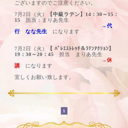
ございますのでご注意ください。
7月2日（火）
【中級ラテン】14：30～15：
15
担当：まりあ先生
→代
行 なな先生
になります
7月2日（火）
【 ﾊﾞﾚｴｽﾄﾚｯﾁ＆ﾗﾃﾝｱｸｼｮﾝ】
19：30～20：45
担当 まりあ先生
→休
講
になります
宜しくお願い致します。
1