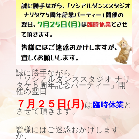
誠に勝手ながら、
「ソシアルダンススタジオ ナリ
タケ５周年記念パーティー」開
催の翌日
７月２５日(月)
は
臨時休業
と
させて頂きます。
皆様にはご迷惑おかけします
が、