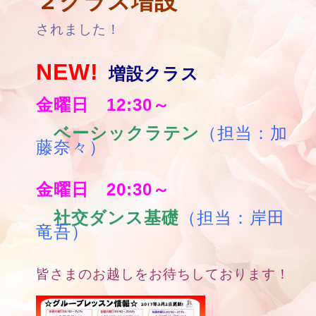
２クラス増設
されました！
NEW!
増設クラス
金曜日 12:30～
ベーシックラテン
（担当：加
藤奈々）
金曜日 20:30～
社交ダンス基礎
（担当：岸田
竜吾）
皆さまのお越しをお待ちしております！