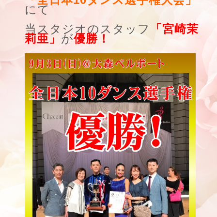
にて
当スタジオのスタッフ
「宮崎茉
莉亜」
が
優勝！