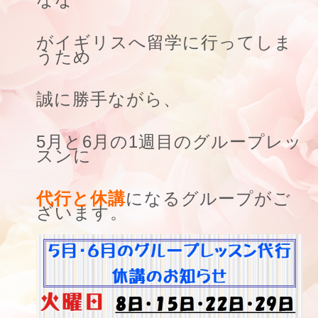
がイギリスへ留学に行ってしま
うため
誠に勝手ながら、
5月と6月の1週目のグループレッ
スンに
代行と休講
になるグループがご
ざいます。