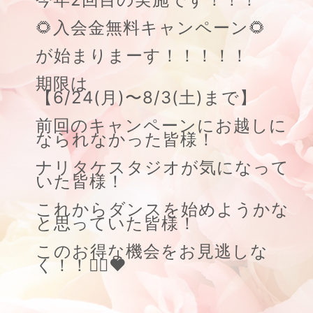
🌻入会金無料キャンペーン🌻
が始まりまーす！！！！！
期限は
【6/24(月)〜8/3(土)まで】
前回のキャンペーンにお越しに
なられなかった皆様！
ナリタケスタジオが気になって
いた皆様！
これからダンスを始めようかな
と思っていた皆様！
このお得な機会をお見逃しな
く！！🙇‍♂️❤️